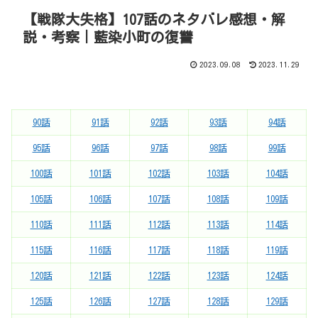
【戦隊大失格】107話のネタバレ感想・解
説・考察｜藍染小町の復讐
2023.09.08
2023.11.29
90話
91話
92話
93話
94話
95話
96話
97話
98話
99話
100話
101話
102話
103話
104話
105話
106話
107話
108話
109話
110話
111話
112話
113話
114話
115話
116話
117話
118話
119話
120話
121話
122話
123話
124話
125話
126話
127話
128話
129話