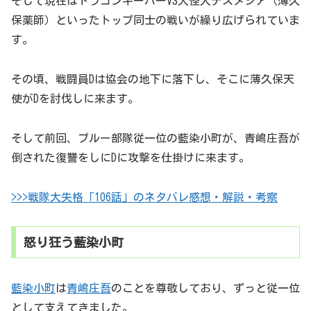
そして現在はドラゴンキーパーVS大怪人デスメシア（薄久
保薬師）といったトップ同士の戦いが繰り広げられていま
す。
その頃、戦闘員Dは協会の地下に落下し、そこに薄久保天
使がDを討伐しに来ます。
そして前回、ブルー部隊従一位の藍染小町が、青嶋庄吾が
倒された復讐をしにDに攻撃を仕掛けに来ます。
>>>戦隊大失格「106話」のネタバレ感想・解説・考察
怒り狂う藍染小町
藍染小町
は
青嶋庄吾
のことを尊敬しており、ずっと従一位
として支えてきました。