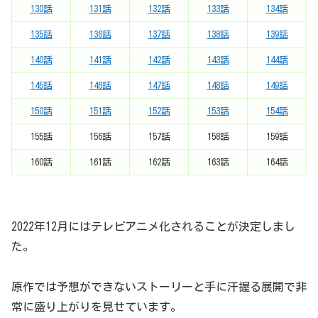
130話
131話
132話
133話
134話
135話
136話
137話
138話
139話
140話
141話
142話
143話
144話
145話
146話
147話
148話
149話
150話
151話
152話
153話
154話
155話
156話
157話
158話
159話
160話
161話
162話
163話
164話
2022年12月にはテレビアニメ化されることが決定しまし
た。
原作では予想ができないストーリーと手に汗握る展開で非
常に盛り上がりを見せています。