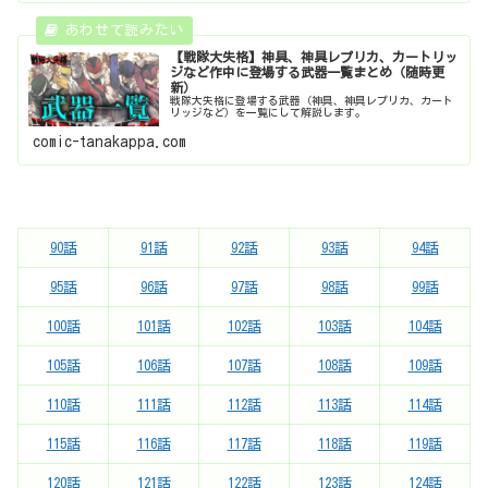
【戦隊大失格】神具、神具レプリカ、カートリッ
ジなど作中に登場する武器一覧まとめ（随時更
新）
戦隊大失格に登場する武器（神具、神具レプリカ、カート
リッジなど）を一覧にして解説します。
comic-tanakappa.com
90話
91話
92話
93話
94話
95話
96話
97話
98話
99話
100話
101話
102話
103話
104話
105話
106話
107話
108話
109話
110話
111話
112話
113話
114話
115話
116話
117話
118話
119話
120話
121話
122話
123話
124話