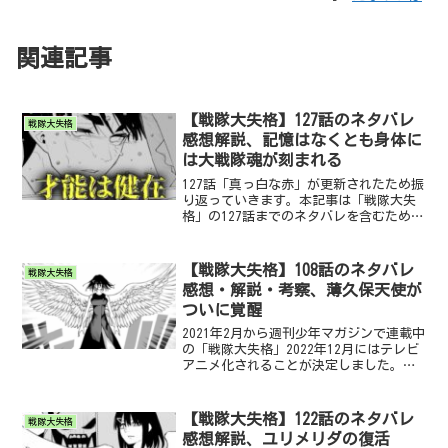
関連記事
【戦隊大失格】127話のネタバレ
戦隊大失格
感想解説、記憶はなくとも身体に
は大戦隊魂が刻まれる
127話「真っ白な赤」が更新されたため振
り返っていきます。本記事は「戦隊大失
格」の127話までのネタバレを含むため、
未読の方はご注意ください。 また、記事
に使用する画像は「戦隊大失格」の画像
を引用しています。万が一問題がありま
【戦隊大失格】108話のネタバレ
戦隊大失格
したら、お手数...
感想・解説・考察、薄久保天使が
ついに覚醒
2021年2月から週刊少年マガジンで連載中
の「戦隊大失格」2022年12月にはテレビ
アニメ化されることが決定しました。原
作では予想ができないストーリーと手に
汗握る展開で非常に盛り上がりを見せて
います。今回は108話「戦保怪戦⑬」につ
【戦隊大失格】122話のネタバレ
戦隊大失格
いて振り...
感想解説、ユリメリダの復活