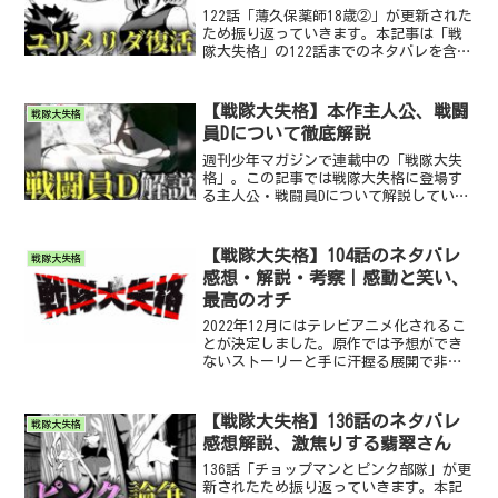
122話「薄久保薬師18歳②」が更新された
ため振り返っていきます。本記事は「戦
隊大失格」の122話までのネタバレを含む
ため、未読の方はご注意ください。 ま
た、記事に使用する画像は「戦隊大失
格」の画像を引用しています。万が一問
【戦隊大失格】本作主人公、戦闘
戦隊大失格
題がありましたら...
員Dについて徹底解説
週刊少年マガジンで連載中の「戦隊大失
格」。この記事では戦隊大失格に登場す
る主人公・戦闘員Dについて解説していき
ます。本記事は「戦隊大失格」のネタバ
レを含むため、未読の方はご注意くださ
い。 また、記事に使用する画像は「戦隊
【戦隊大失格】104話のネタバレ
戦隊大失格
大失格」の画像を引用...
感想・解説・考察｜感動と笑い、
最高のオチ
2022年12月にはテレビアニメ化されるこ
とが決定しました。原作では予想ができ
ないストーリーと手に汗握る展開で非常
に盛り上がりを見せています。今回は104
話「戦保怪戦⑨」について振り返ってい
きます。重要なポイントに絞って解説し
【戦隊大失格】136話のネタバレ
戦隊大失格
たり感想を述べ...
感想解説、激焦りする翡翠さん
136話「チョップマンとピンク部隊」が更
新されたため振り返っていきます。本記