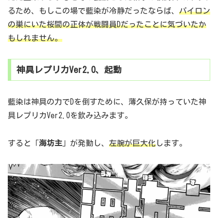
るため、もしこの場で藍染が冷静だったならば、
パイロン
の巣にいた桜間の正体が戦闘員Dだったことに気づいたか
もしれません。
神具レプリカVer2.0、起動
藍染は神具の力でDを倒すために、薄久保が持っていた神
具レプリカVer2.0を飲み込みます。
すると「
海坊主
」が発動し、
左腕が巨大化
します。