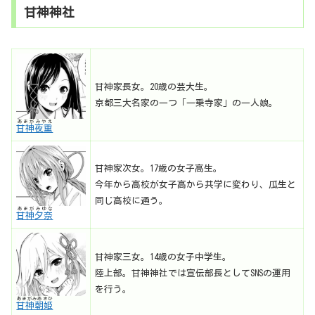
甘神神社
甘神家長女。20歳の芸大生。
京都三大名家の一つ「一乗寺家」の一人娘。
あまがみやえ
甘神夜重
甘神家次女。17歳の女子高生。
今年から高校が女子高から共学に変わり、瓜生と
同じ高校に通う。
あまがみゆな
甘神夕奈
甘神家三女。14歳の女子中学生。
陸上部。甘神神社では宣伝部長としてSNSの運用
を行う。
あまがみあさひ
甘神朝姫