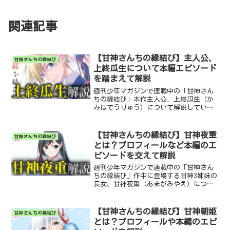
関連記事
【甘神さんちの縁結び】主人公、
甘神さんちの縁結び
上終瓜生について本編エピソード
を踏まえて解説
週刊少年マガジンで連載中の「甘神さん
ちの縁結び」本作主人公、上終瓜生（か
みはてうりゅう）について解説していき
ます。本記事は「甘神さんちの縁結び」
のネタバレを含みますので、未読の方は
ご注意ください。また、記事に使用する
【甘神さんちの縁結び】甘神夜重
甘神さんちの縁結び
画像は「甘神さんちの縁結...
とは？プロフィールなど本編のエ
ピソードを交えて解説
週刊少年マガジンで連載中の「甘神さん
ちの縁結び」作中に登場する甘神3姉妹の
長女、甘神夜重（あまがみやえ）につい
て解説していきます。本記事は「甘神さ
んちの縁結び」のネタバレを含みますの
で、未読の方はご注意ください。また、
【甘神さんちの縁結び】甘神朝姫
甘神さんちの縁結び
記事に使用する画像は「...
とは？プロフィールや本編のエピ