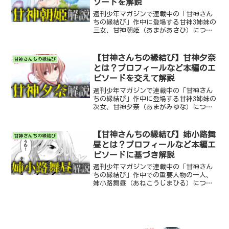
ソードを解説
週刊少年マガジンで連載中の「甘神さん
ちの縁結び」作中に登場する甘神3姉妹の
三女、甘神朝姫（あまがあさひ）につい
て解説していきます。本記事は「甘神さ
んちの縁結び」のネタバレを含みますの
で、未読の方はご注意ください。また、
【甘神さんちの縁結び】甘神夕奈
甘神さんちの縁結び
記事に使用する画像は「...
とは？プロフィールなど本編のエ
ピソードを交えて解説
週刊少年マガジンで連載中の「甘神さん
ちの縁結び」作中に登場する甘神3姉妹の
次女、甘神夕奈（あまがみゆな）につい
て解説していきます。本記事は「甘神さ
んちの縁結び」のネタバレを含みますの
で、未読の方はご注意ください。また、
【甘神さんちの縁結び】姉小路舞
甘神さんちの縁結び
記事に使用する画像は「...
昼とは？プロフィールなど本編エ
ピソードに基づき解説
週刊少年マガジンで連載中の「甘神さん
ちの縁結び」作中での重要人物の一人、
姉小路舞昼（あねこうじまひる）につい
て解説していきます。本記事は「甘神さ
んちの縁結び」のネタバレを含みますの
で、未読の方はご注意ください。また、
記事に使用する画像は「甘...