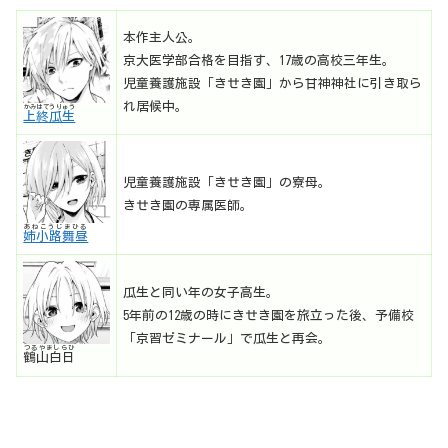
本作主人公。
京大医学部合格を目指す、17歳の高校三年生。
児童養護施設「きせき園」から甘神神社に引き取ら
れ居候中。
かみはてうりゅう
上終瓜生
児童養護施設「きせき園」の寮母。
きせき園の専属医師。
あねこうじまひる
姉小路舞昼
瓜生と同い年の女子高生。
5年前の12歳の時にきせき園を旅立った後、予備校
「京習ゼミナール」で瓜生と再会。
つるやましらひ
鶴山白日