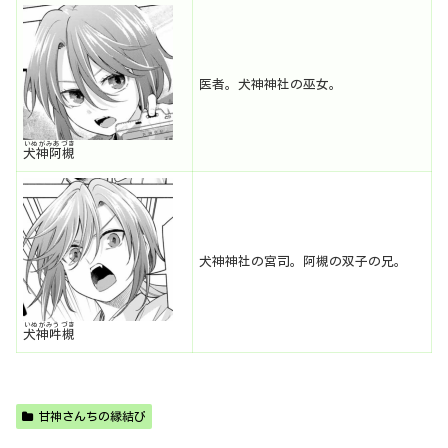
医者。犬神神社の巫女。
いぬがみあづき
犬神阿槻
犬神神社の宮司。阿槻の双子の兄。
いぬがみうづき
犬神吽槻
甘神さんちの縁結び