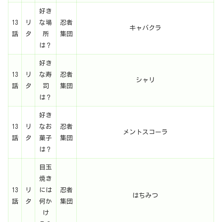
好き
13
リ
な場
忍者
キャバクラ
話
タ
所
集団
は？
好き
13
リ
な寿
忍者
シャリ
話
タ
司
集団
は？
好き
13
リ
なお
忍者
メントスコーラ
話
タ
菓子
集団
は？
目玉
焼き
13
リ
には
忍者
はちみつ
話
タ
何か
集団
け