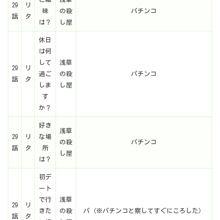
29
リ
味
の殺
パチンコ
話
タ
は？
し屋
休日
は何
して
浅草
29
リ
過ご
の殺
パチンコ
話
タ
しま
し屋
す
か？
好き
浅草
29
リ
な場
の殺
パチンコ
話
タ
所
し屋
は？
初デ
ート
で行
浅草
29
リ
きた
の殺
パ（※パチンコと察してすぐにころした）
話
タ