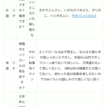
いい
です
とこ
41
リ
か？
オタマジャクシ、ハダカデバネズミ、ザリガ
ろに
話
タ
猫派
ニ、ハリガネムシ、
サカバンバスピス
いた
です
殺し
か？
屋た
ち
映画
のエ
かわ
エンドロールは必ず見るし、なんなら真ん中
ンド
いい
の席じゃないとやだし、半径5ｍ以内でポッ
ロー
45
リ
執事
プコーン食べないでほしいし、子供連れもい
ルは
話
タ
系イ
て欲しくないし、IMAX以外は映画だとは思っ
見る
ケメ
てないし、終わった後は余韻を楽しみたいの
派で
ン
で10分ぐらいは話しかけて欲しくない派!!
す
か？
少女
まん