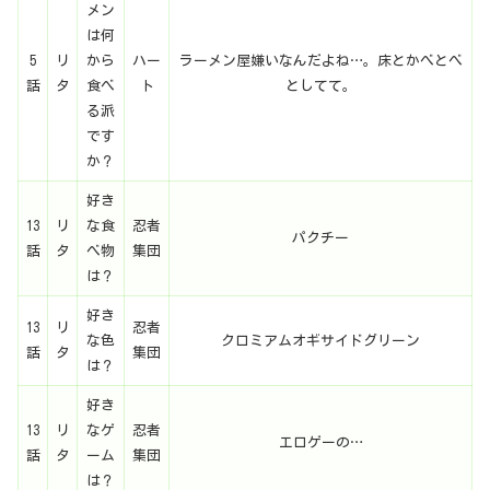
メン
は何
5
リ
から
ハー
ラーメン屋嫌いなんだよね…。床とかべとべ
話
タ
食べ
ト
としてて。
る派
です
か？
好き
13
リ
な食
忍者
パクチー
話
タ
べ物
集団
は？
好き
13
リ
忍者
な色
クロミアムオギサイドグリーン
話
タ
集団
は？
好き
13
リ
なゲ
忍者
エロゲーの…
話
タ
ーム
集団
は？