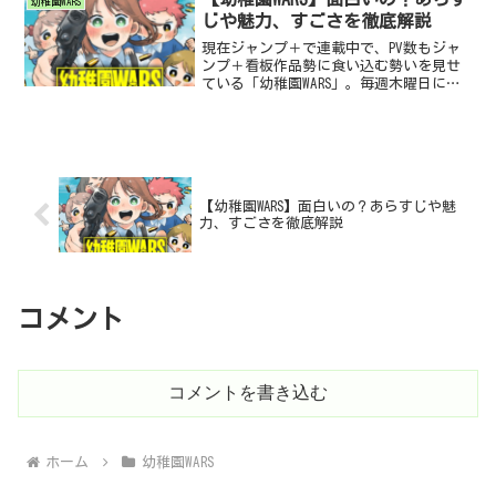
幼稚園WARS
場するキャ...
じや魅力、すごさを徹底解説
現在ジャンプ＋で連載中で、PV数もジャ
ンプ＋看板作品勢に食い込む勢いを見せ
ている「幼稚園WARS」。毎週木曜日に更
新されており、人気に拍車をかけてきて
いる注目作品の一つです。今回はそんな
千葉侑生（ちばゆう）先生作の幼稚園
WARSの魅力やすご...
【幼稚園WARS】面白いの？あらすじや魅
力、すごさを徹底解説
コメント
コメントを書き込む
ホーム
幼稚園WARS