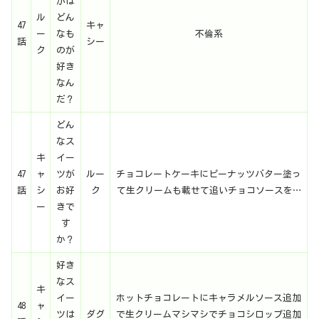
がは
ル
どん
47
キャ
ー
なも
不倫系
話
シー
ク
のが
好き
なん
だ？
どん
なス
キ
イー
47
ャ
ツが
ルー
チョコレートケーキにピーナッツバター塗っ
話
シ
お好
ク
て生クリームも載せて追いチョコソースを…
ー
きで
す
か？
好き
なス
キ
イー
ホットチョコレートにキャラメルソース追加
48
ャ
ツは
ダグ
で生クリームマシマシでチョコシロップ追加