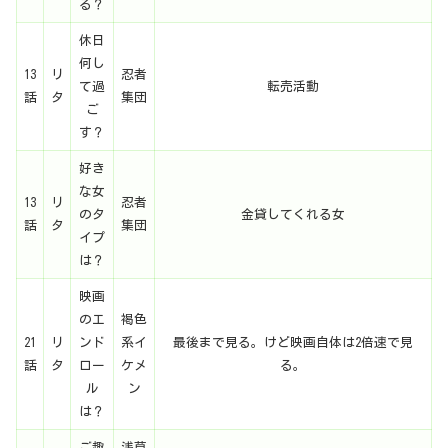
る？
休日
何し
13
リ
忍者
て過
転売活動
話
タ
集団
ご
す？
好き
な女
13
リ
忍者
のタ
金貸してくれる女
話
タ
集団
イプ
は？
映画
のエ
褐色
21
リ
ンド
系イ
最後まで見る。けど映画自体は2倍速で見
話
タ
ロー
ケメ
る。
ル
ン
は？
ご趣
浅草