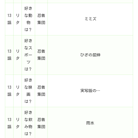
好き
13
リ
な動
忍者
ミミズ
話
タ
物
集団
は？
好き
なス
13
リ
忍者
ポー
ひざの屈伸
話
タ
集団
ツ
は？
好き
13
リ
な映
忍者
実写版の…
話
タ
画
集団
は？
好き
13
リ
な飲
忍者
雨水
話
タ
み物
集団
は？