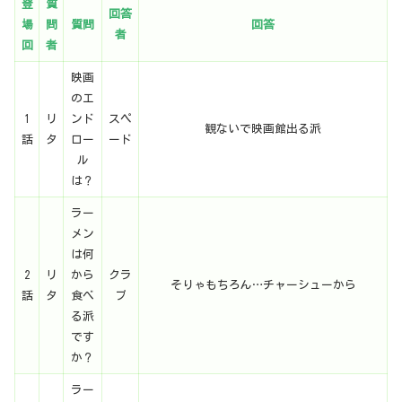
登
質
回答
場
問
質問
回答
者
回
者
映画
のエ
1
リ
ンド
スペ
観ないで映画館出る派
話
タ
ロー
ード
ル
は？
ラー
メン
は何
2
リ
から
クラ
そりゃもちろん…チャーシューから
話
タ
食べ
ブ
る派
です
か？
ラー