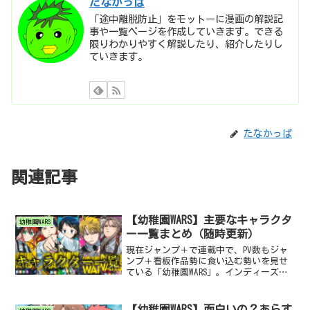
たなかっぱ
「途中離脱防止」をモットーに漫画の解説記
事や一覧ページを作成していきます。できる
限りわかりやすく解説したり、紹介したりし
ていきます。
たなかっぱ
関連記事
【幼稚園WARS】主要なキャラクタ
幼稚園WARS
ー一覧まとめ（随時更新）
現在ジャンプ＋で連載中で、PV数もジャ
ンプ＋看板作品勢に食い込む勢いを見せ
ている「幼稚園WARS」。インディーズ連
載からのし上がり、大人気となっている
幼稚園WARSに登場するキャラクターを一
覧にしてまとめました。幼稚園WARSに登
【幼稚園WARS】面白いの？あらす