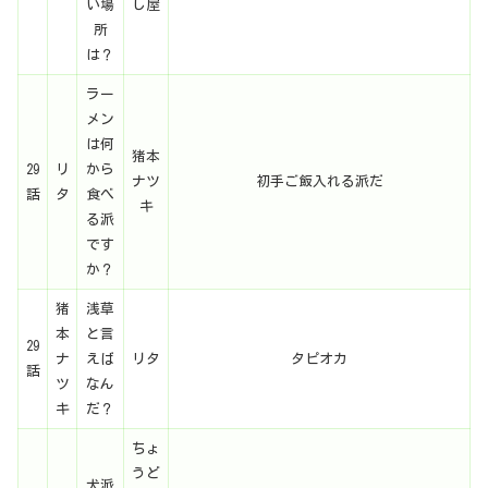
い場
し屋
所
は？
ラー
メン
は何
猪本
29
リ
から
ナツ
初手ご飯入れる派だ
話
タ
食べ
キ
る派
です
か？
猪
浅草
本
と言
29
ナ
えば
リタ
タピオカ
話
ツ
なん
キ
だ？
ちょ
うど
犬派