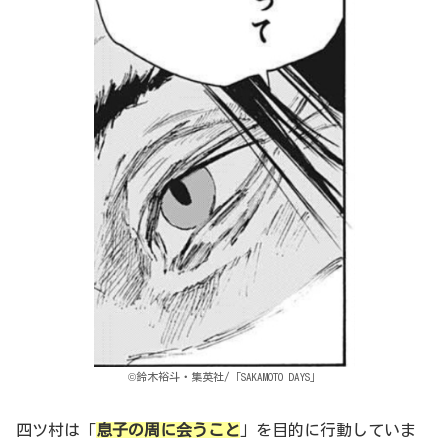
©鈴木裕斗・集英社/「SAKAMOTO DAYS」
四ツ村は「
息子の周に会うこと
」を目的に行動していま