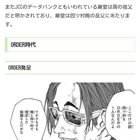
またJCCのデータバンクともいわれている廟堂は周の祖父
だと明かされており、廟堂は四ツ村暁の岳父にあたりま
す。
ORDER時代
ORDER発足