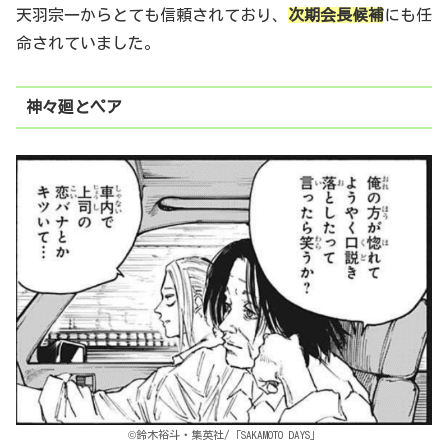
天羽宗一からとても信頼されており、
次期会長候補
にも任
命されていました。
神々廻とペア
©鈴木裕斗・集英社/「SAKAMOTO DAYS」