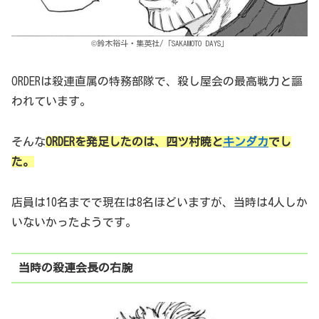
©鈴木裕斗・集英社/「SAKAMOTO DAYS」
ORDERは殺連直属の特務部隊で、殺し屋会の最高戦力と謳
われています。
そんな
ORDERを発足したのは、四ツ村暁と
キンダカ
でし
た。
店員は10名までで現在は8名ほどいますが、当時は4人しか
いないかったようです。
当時の殺連会長の右腕