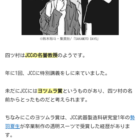
©鈴木裕斗・集英社/「SAKAMOTO DAYS」
四ツ村は
JCCの名誉教授
のようです。
年に1回、JCCに特別講義をしに来ていました。
未だにJCCには
ヨツムラ賞
というものがあり、四ツ村の名
前からとったものだと考えられます。
ちなみにこのヨツムラ賞は、JCC武器製造科研究室1年の
勢
羽夏生
が卒業制作の透明スーツで受賞した経歴がありま
す。