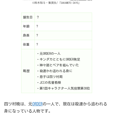
©鈴木裕斗・集英社/「SAKAMOTO DAYS」
誕生日
？
年齢
?
身長
?
体重
?
・元ORDERの一人
・キンダカとともにORDER発足
・神々廻とペアを組んでいた
略歴
・殺連かわ追われる身に
・息子は四ツ村周
・JCCの名誉教授
・第1回キャラクター人気投票第30位
四ツ村暁は、元
ORDER
の一人で、現在は殺連から追われる
身になっている人物です。