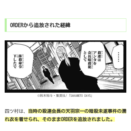
ORDERから追放された経緯
©鈴木裕斗・集英社/「SAKAMOTO DAYS」
四ツ村は、
当時の殺連会長の天羽宗一の暗殺未遂事件の濡
れ衣を着せられ、そのままORDERを追放されました。