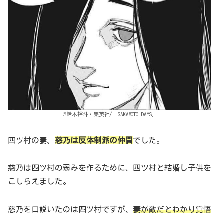
©鈴木裕斗・集英社/「SAKAMOTO DAYS」
四ツ村の妻、
慈乃は反体制派の仲間
でした。
慈乃は四ツ村の弱みを作るために、四ツ村と結婚し子供を
こしらえました。
慈乃を口説いたのは四ツ村ですが、
妻が敵だとわかり覚悟