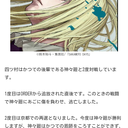
©鈴木裕斗・集英社/「SAKAMOTO DAYS」
四ツ村はかつての後輩である神々廻と2度対戦していま
す。
1度目はORDERから追放された直後です。このときの戦闘
で神々廻にあごに傷を負わせ、逃亡しました。
2度目は京都での再選となりました。今度は神々廻が勝利
しますが、神々廻はかつての恩師をころすことができず、