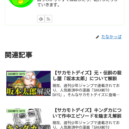
ていきます。
たなかっぱ
関連記事
【サカモトデイズ】元・伝説の殺
SAKAMOTO DAYS
し屋「坂本太郎」について解説
現在、週刊少年ジャンプで連載されてお
り、人気絶頂中の漫画「SAKAMOTO
DAYS」。そんなサカモトデイズに登場す
る物語の主人公、坂本太郎（さかもとた
ろう）。見た目はふくよかでインパクト
はありますが、実際のところ実力につい
【サカモトデイズ】キンダカにつ
SAKAMOTO DAYS
てはどうなのか。...
いて作中エピソードを踏まえ解説
現在、週刊少年ジャンプで連載されてお
り、人気絶頂中の漫画「SAKAMOTO