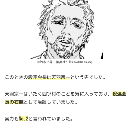
©鈴木裕斗・集英社/「SAKAMOTO DAYS」
このときの
殺連会長は天羽宗一
という男でした。
天羽宗一はいたく四ツ村のことを気に入っており、
殺連会
長の右腕
として活躍していました。
実力も
No.2
と言われていました。