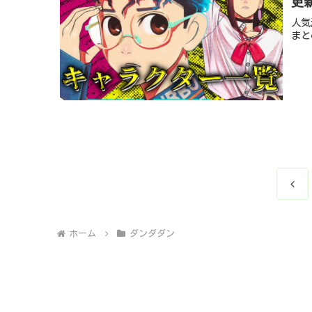
更
人気
まと
前
へ
ホーム
ダンダダン